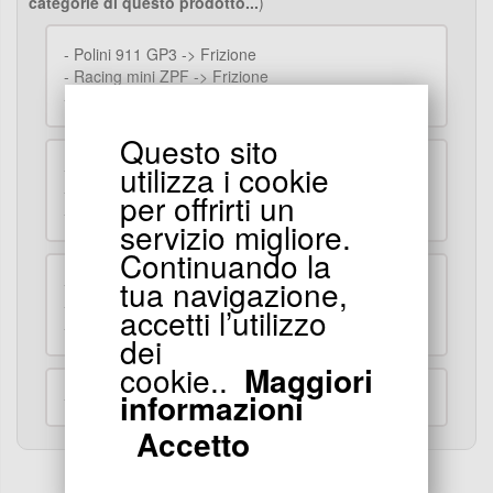
categorie di questo prodotto...
)
-
Polini 911 GP3 -> Frizione
-
Racing mini ZPF -> Frizione
-
Mini moto cross -> Frizione
Questo sito
utilizza i cookie
-
mini quad -> Frizione
-
Pocket replica R1 -> Frizione
per offrirti un
-
Parti per mini scooter -> Motore
servizio migliore.
Continuando la
tua navigazione,
-
Pocket Blata MT4 -> Frizione
-
Dirt Nitro -> Frizione
accetti l’utilizzo
-
Moto Nitro -> Frizione
dei
cookie..
Maggiori
informazioni
-
Mini Moto -> Frizione
Accetto