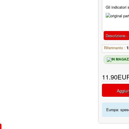
Gli indicatori 
Descrizione..
Riferimento :
1
11.90EU
Aggiun
Europa: spese