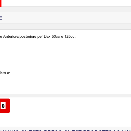
E
one Anteriore/posteriore per Dax 50cc e 125cc.
atti a:
0