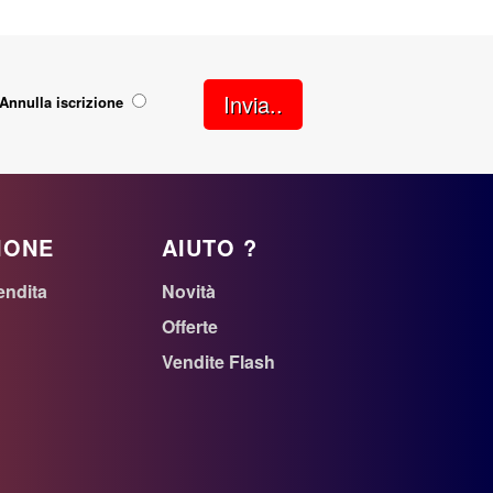
Invia..
Annulla iscrizione
IONE
AIUTO ?
endita
Novità
Offerte
Vendite Flash
n