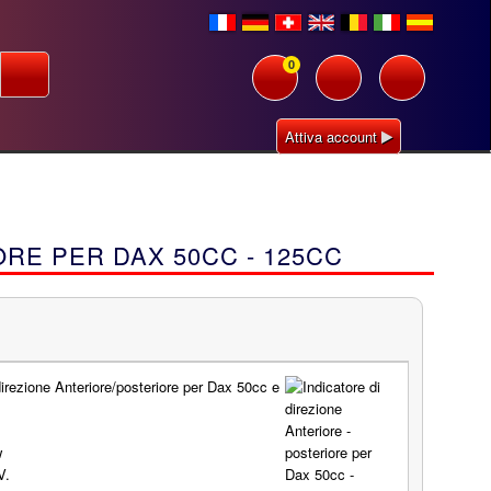
0
Attiva account
ORE PER DAX 50CC - 125CC
direzione Anteriore/posteriore per Dax 50cc e
w
V.