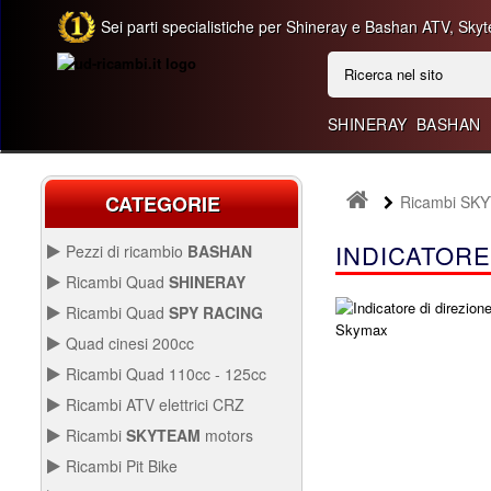
Sei parti specialistiche per Shineray e Bashan ATV, Skyt
SHINERAY
BASHAN
CATEGORIE
Ricambi SK
INDICATORE
Pezzi di ricambio
BASHAN
BASHAN 300CC BS300AU-2
Ricambi Quad
SHINERAY
QUAD SHINERAY 250 ST9C
Ricambi Quad
SPY RACING
QUAD SPY250F1
Quad cinesi 200cc
BASHAN 250CC BS250AS-43
RICAMBI QUAD CINESI
Ricambi Quad 110cc - 125cc
200CC
RICAMBI QUAD 110CC -
Ricambi ATV elettrici CRZ
250CC STIXE ST9E
125CC
QUAD SPY250F3
Avviamento Quad
RICAMBI ATV ELETTRICI
Ricambi
SKYTEAM
motors
CRZ
Carburazione
Avviamento
PARTI E-MINI SKYTEAM
Ricambi Pit Bike
Carena Quad
Carburazione
Carena
RICAMBI PIT BIKE