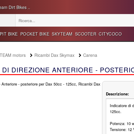
eam Dirt Bikes ..
PIT BIKE
POCKET BIKE
SKYTEAM
SCOOTER
CITYCOCO
YTEAM motors
Ricambi Dax Skymax
Carena
 DI DIREZIONE ANTERIORE - POSTERI
Descrizione:
Indicatore di 
125cc.
Potenza: 10 
Tensione: 12 