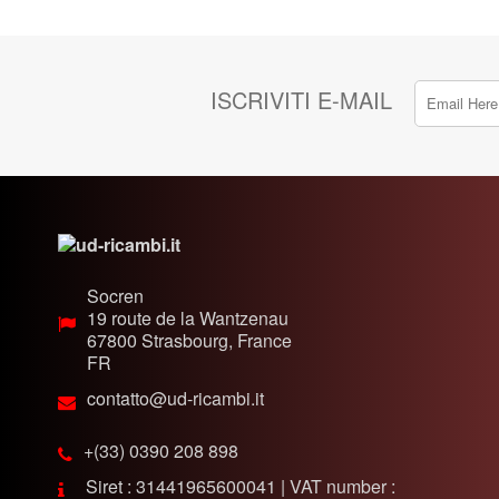
ISCRIVITI E-MAIL
Socren
19 route de la Wantzenau
67800
Strasbourg, France
FR
contatto@ud-ricambi.it
+(33) 0390 208 898
Siret : 31441965600041 | VAT number :