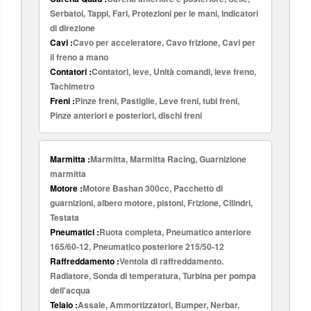
Serbatoi, Tappi, Fari, Protezioni per le mani, Indicatori
di direzione
Cavi :
Cavo per acceleratore, Cavo frizione, Cavi per
il freno a mano
Contatori :
Contatori, leve, Unità comandi, leve freno,
Tachimetro
Freni :
Pinze freni, Pastiglie, Leve freni, tubi freni,
Pinze anteriori e posteriori, dischi freni
Marmitta :
Marmitta, Marmitta Racing, Guarnizione
marmitta
Motore :
Motore Bashan 300cc, Pacchetto di
guarnizioni, albero motore, pistoni, Frizione, Cilindri,
Testata
Pneumatici :
Ruota completa, Pneumatico anteriore
165/60-12, Pneumatico posteriore 215/50-12
Raffreddamento :
Ventola di raffreddamento.
Radiatore, Sonda di temperatura, Turbina per pompa
dell'acqua
Telaio :
Assale, Ammortizzatori, Bumper, Nerbar,