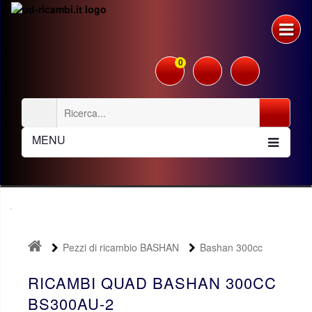
0
MENU
Pezzi di ricambio BASHAN
Bashan 300cc
BS300AU-2
RICAMBI QUAD BASHAN 300CC
BS300AU-2