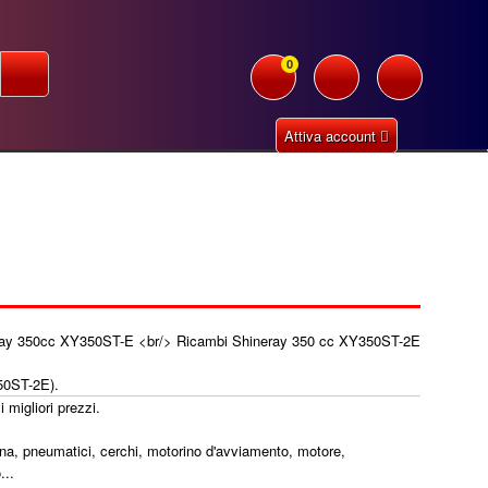
0
Attiva account
50ST-2E).
 migliori prezzi.
tena, pneumatici, cerchi, motorino d'avviamento, motore,
...