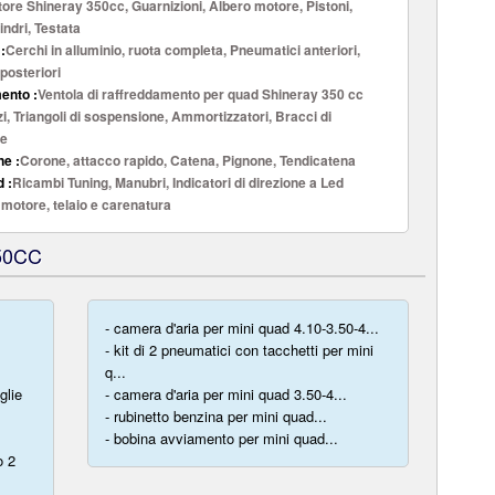
ore Shineray 350cc, Guarnizioni, Albero motore, Pistoni,
lindri, Testata
:
Cerchi in alluminio, ruota completa, Pneumatici anteriori,
posteriori
ento :
Ventola di raffreddamento per quad Shineray 350 cc
i, Triangoli di sospensione, Ammortizzatori, Bracci di
ne
e :
Corone, attacco rapido, Catena, Pignone, Tendicatena
 :
Ricambi Tuning, Manubri, Indicatori di direzione a Led
r motore, telaio e carenatura
50CC
- camera d'aria per mini quad 4.10-3.50-4...
- kit di 2 pneumatici con tacchetti per mini
q...
glie
- camera d'aria per mini quad 3.50-4...
- rubinetto benzina per mini quad...
- bobina avviamento per mini quad...
o 2