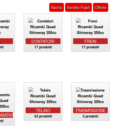
Novità
Vendite Flash
Offerte
I
CONTATORI
FRENI
tti
17 prodotti
17 prodotti
TELAIO
TRASMISSIONE
DAMENTO
52 prodotti
5 prodotti
tti