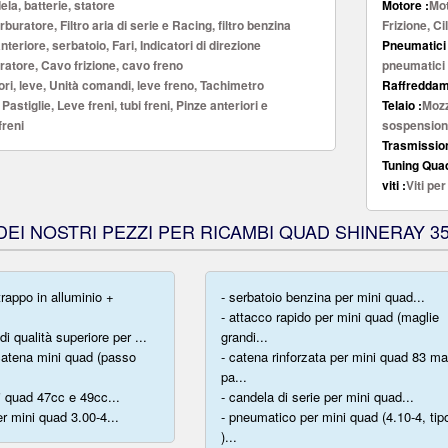
la, batterie, statore
Motore :
Mot
buratore, Filtro aria di serie e Racing, filtro benzina
Frizione, Ci
teriore, serbatoio, Fari, Indicatori di direzione
Pneumatici 
ratore, Cavo frizione, cavo freno
pneumatici 
ri, leve, Unità comandi, leve freno, Tachimetro
Raffreddam
 Pastiglie, Leve freni, tubi freni, Pinze anteriori e
Telaio :
Mozz
freni
sospensio
Trasmission
Tuning Quad
viti :
Viti pe
EI NOSTRI PEZZI PER RICAMBI QUAD SHINERAY 3
rappo in alluminio +
- serbatoio benzina per mini quad...
- attacco rapido per mini quad (maglie
 di qualità superiore per ...
grandi...
 catena mini quad (passo
- catena rinforzata per mini quad 83 ma
pa...
i quad 47cc e 49cc...
- candela di serie per mini quad...
er mini quad 3.00-4...
- pneumatico per mini quad (4.10-4, tip
)...