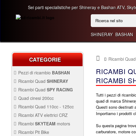
Sei parti specialistiche per Shineray e Bashan ATV, Skyt
SHINERAY
BASHAN
CATEGORIE
Ricambi Qua
RICAMBI Q
Pezzi di ricambio
BASHAN
BASHAN 300CC BS300AU-2
RICAMBI S
Ricambi Quad
SHINERAY
QUAD SHINERAY 250 ST9C
Ricambi Quad
SPY RACING
QUAD SPY250F1
Tutti i pezzi di ricamb
Quad cinesi 200cc
quad di marca Shinera
BASHAN 250CC BS250AS-43
RICAMBI QUAD CINESI
Ricambi Quad 110cc - 125cc
Questi sono destinati
200CC
RICAMBI QUAD 110CC -
Importiamo i prodotti 
Ricambi ATV elettrici CRZ
250CC STIXE ST9E
125CC
QUAD SPY250F3
Avviamento Quad
RICAMBI ATV ELETTRICI
Ricambi
SKYTEAM
motors
Su questa pagina trover
CRZ
Carburazione
Avviamento
PARTI E-MINI SKYTEAM
carburatore, motore com
Ricambi Pit Bike