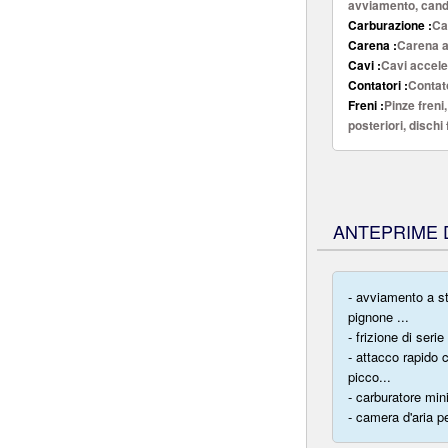
avviamento, cande
Carburazione :
Car
Carena :
Carena an
Cavi :
Cavi accele
Contatori :
Contato
Freni :
Pinze freni,
posteriori, dischi 
ANTEPRIME D
- avviamento a st
pignone ...
- frizione di serie
- attacco rapido
picco...
- carburatore min
- camera d'aria p