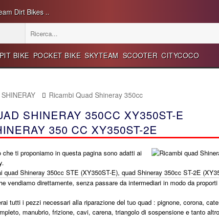
eam Dirt Bikes ..
PIT BIKE
POCKET BIKE
SKYTEAM
SCOOTER
CITYCOCO
d SHINERAY
Ricambi Quad Shineray 350cc
UAD SHINERAY 350CC XY350ST-E
HINERAY 350 CC XY350ST-2E
io che ti proponiamo in questa pagina sono adatti ai
y.
 ai quad Shineray 350cc STE (XY350ST-E), quad Shineray 350cc ST-2E (XY3
che vendiamo direttamente, senza passare da intermediari in modo da proporti i
ai tutti i pezzi necessari alla riparazione del tuo quad : pignone, corona, ca
pleto, manubrio, frizione, cavi, carena, triangolo di sospensione e tanto altro