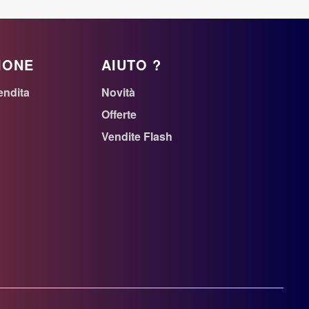
IONE
AIUTO ?
endita
Novità
Offerte
Vendite Flash
n