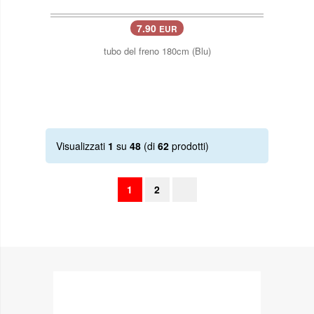
7.90
EUR
tubo del freno 180cm (Blu)
Visualizzati
1
su
48
(di
62
prodotti)
1
2