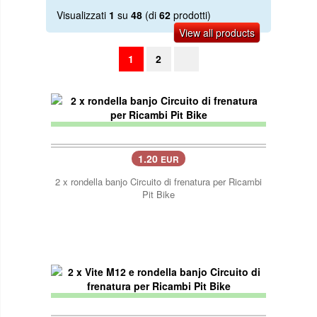
Visualizzati
1
su
48
(di
62
prodotti)
View all products
1
2
1.20
EUR
2 x rondella banjo Circuito di frenatura per Ricambi
Pit Bike