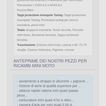
posteriori ed anteriori, Pneumatici per mini moto,
Pneumatici 110/50-6,5 e 90/65-6,5
Pocket Bike :
Tappi protezione manopole Tuning :
Tappi protezione
manopole Tuning, Protezioni tuning per bracci
manubrio, pezzi mini
Telaio :
Supporti manubrio, Testa forcella, Forcella
mini moto, Serbatoio benzina, Tappo serbatoio
benzina
Trasmissione :
Catena mini moto, catena a 68 -72-75
maglie, Catena rinforzata, Pignone, corona
ANTEPRIME DEI NOSTRI PEZZI PER
RICAMBI MINI MOTO
- avviamento a strappo in alluminio + pignone ...
- frizione di serie di qualità superiore per ...
- attacco rapido catena mini quad (passo
picco...
- carburatore mini quad 47cc e 49cc...
- camera d'aria per mini quad 3.00-4...