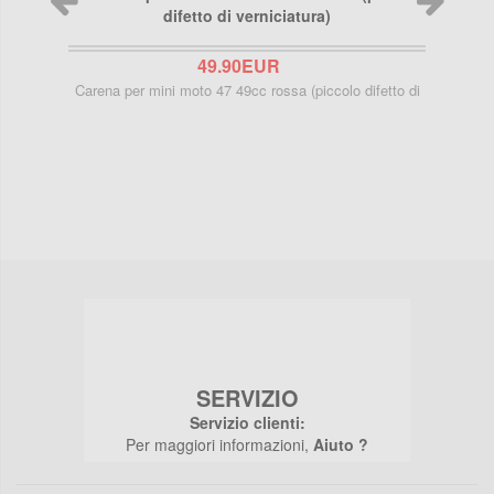
49.90EUR
Carena per mini moto 47 49cc rossa (piccolo difetto di
all
SERVIZIO
Servizio clienti:
Per maggiori informazioni,
Aiuto ?