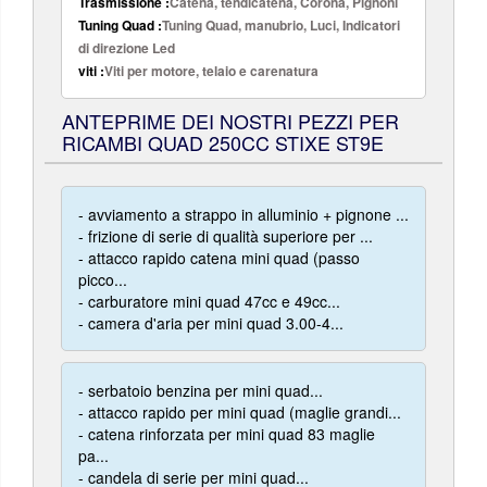
Trasmissione :
Catena, tendicatena, Corona, Pignoni
Tuning Quad :
Tuning Quad, manubrio, Luci, Indicatori
di direzione Led
viti :
Viti per motore, telaio e carenatura
ANTEPRIME DEI NOSTRI PEZZI PER
RICAMBI QUAD 250CC STIXE ST9E
- avviamento a strappo in alluminio + pignone ...
- frizione di serie di qualità superiore per ...
- attacco rapido catena mini quad (passo
picco...
- carburatore mini quad 47cc e 49cc...
- camera d'aria per mini quad 3.00-4...
- serbatoio benzina per mini quad...
- attacco rapido per mini quad (maglie grandi...
- catena rinforzata per mini quad 83 maglie
pa...
- candela di serie per mini quad...