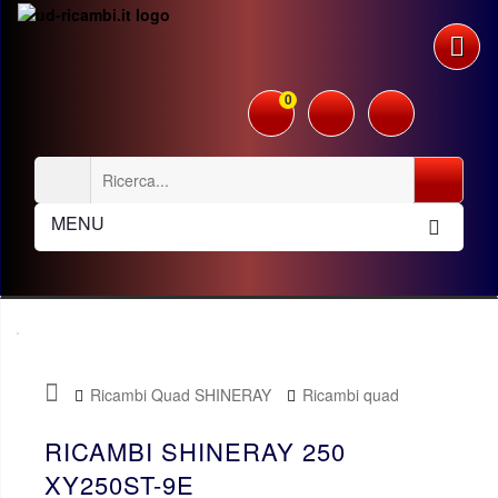
0
MENU
Ricambi Quad SHINERAY
Ricambi quad
250cc STIXE ST9E
RICAMBI SHINERAY 250
XY250ST-9E