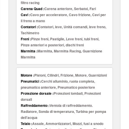
filtro racing
Carena Quad :
Carena anteriore, Serbatoi, Fari
Cavi :
Cavo per acceleratore, Cavo frizione, Cavi per
il freno a mano
Contatori :
Contatori, leve, Unità comandi, leve freno,
Tachimetro
Freni :
Pinze freni, Pastiglie, Leve freni, tubi freni,
Pinze anteriori e posteriori, dischi freni
Marmitta :
Marmitta, Marmitta Racing, Guarnizione
Marmitta
Motore :
Pistoni, Cilindri, Frizione, Motore, Guarnizioni
Pneumatici :
Cerchi alluminio, ruota completa,
pneumatico anteriore, Pneumatico posteriore
Protezione dorsale :
Protezioni lombali, Protezioni
dorsali
Raffreddamento :
Ventola di raffreddamento.
Radiatore, Sonda di temperatura, Turbina per pompa
dell'acqua
Telaio :
Assale, Ammortizzatori, Mozzi, fusi a snodo