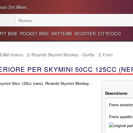
eam Dirt Bikes ..
PIT BIKE
POCKET BIKE
SKYTEAM
SCOOTER
CITYCOCO
TEAM motors
Ricambi Skymini Monkey - Gorilla
Freni
RIORE PER SKYMINI 50CC 125CC (NE
Descrizione:
Freno anterio
Freno spedito 