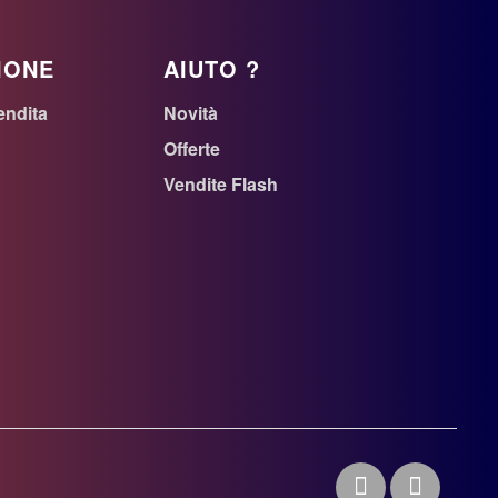
IONE
AIUTO ?
endita
Novità
Offerte
Vendite Flash
n