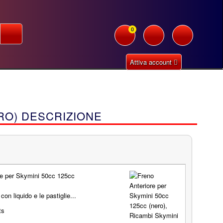
0
Attiva account
RO) DESCRIZIONE
re per Skymini 50cc 125cc
con liquido e le pastiglie...