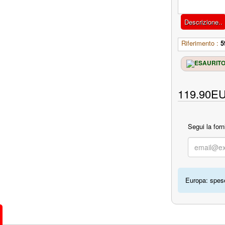
Descrizione..
Riferimento :
5
119.90E
Segui la forn
Europa: spese