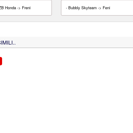
B Honda -> Freni
-
Bubbly Skyteam -> Feni
MILI..