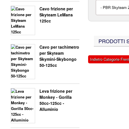
-
PBR Skyteam Z
Cavo frizione per
Skyteam LeMans
125cc
PRODOTTI SI
Cavo per tachimetro
per Skyteam
Skymini-Skybongo
Indietro Categorie Freni
50-125cc
Leva frizione per
Monkey - Gorilla
50cc-125cc -
Alluminio