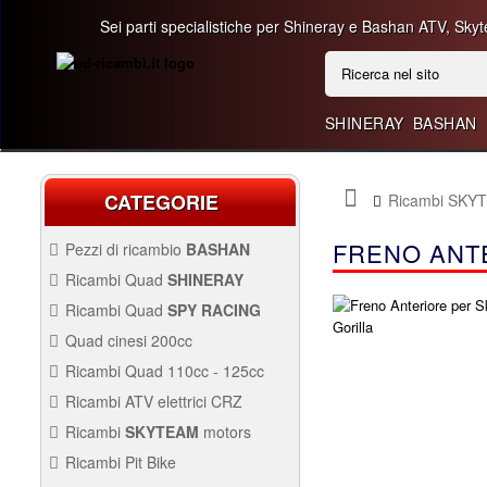
Sei parti specialistiche per Shineray e Bashan ATV, Skyt
SHINERAY
BASHAN
CATEGORIE
Ricambi SKY
FRENO ANTE
Pezzi di ricambio
BASHAN
BASHAN 300CC BS300AU-2
Ricambi Quad
SHINERAY
QUAD SHINERAY 250 ST9C
Ricambi Quad
SPY RACING
QUAD SPY250F1
Quad cinesi 200cc
BASHAN 250CC BS250AS-43
RICAMBI QUAD CINESI
Ricambi Quad 110cc - 125cc
200CC
RICAMBI QUAD 110CC -
Ricambi ATV elettrici CRZ
125CC
QUAD SPY250F3
Avviamento Quad
RICAMBI ATV ELETTRICI
Ricambi
SKYTEAM
motors
CRZ
Carburazione
Avviamento
PARTI E-MINI SKYTEAM
Ricambi Pit Bike
Carena Quad
Carburazione
Carena
RICAMBI PIT BIKE