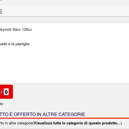
E
 Skymini 50cc 125cc
uido e le pastiglie.
ci
0
to
TO È OFFERTO IN ALTRE CATEGORIE
to in altre categorie(
Visualizza tutte le categorie di questo prodotto...
)