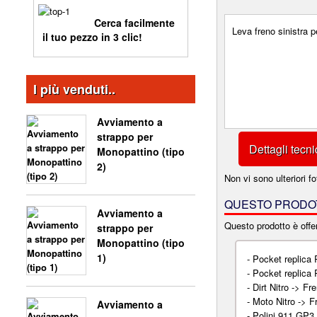
Pneumatici
Estrattori
Bike
illuminazione
BAOTIAN BT49QT-11
Motore
Tachimetro e
Smagliacatena
Cerca facilmente
Motore Pit Bike
BASHAN 250CC BS250S11
SKYMINI MONKEY - GORILLA
Telaio
Leva freno sinistra 
illuminazione
Pneumatici
il tuo pezzo in 3 clic!
Smontapignoni, mantenimenti
Pedale cambio
CITYCOCO
CARENA 8 POLLICI
Specchi retrovisore
Telaio
SHINERAY 200STIIE E STIIEB
viti
Piastra motore
Telaio
Pneumatici
I più venduti..
ACCESSORI
Tuning scooter
BASHAN 300CC BS300S18
TREX SKYTEAM
MINI CITYCOCO
Protezioni
ELETTRICITÀ
Unità comandi
Portabagagli per scooter
Avviamento a
Ruote complete
SHINERAY 250 ST5
Variatore
Protezioni lombari
strappo per
Serbatoio
Dettagli tecni
Monopattino (tipo
V-RAPTOR SKYTEAM
SCOOTER TERMICO
Telaio
PNEUMATICI
2)
Non vi sono ulteriori fo
Trasmissione
SHINERAY 250 STXE
Tuning Pit Bike
QUESTO PRODOT
Avviamento a
TELAIO
X-BONGO SKYTEAM
Questo prodotto è offer
strappo per
Monopattino (tipo
1)
-
Pocket replica 
-
Pocket replica 
-
Dirt Nitro -> Fre
-
Moto Nitro -> F
Avviamento a
-
Polini 911 GP3 -