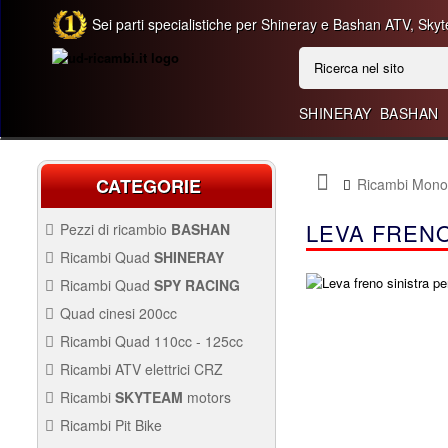
Sei parti specialistiche per Shineray e Bashan ATV, Skyt
SHINERAY
BASHAN
CATEGORIE
Ricambi Monop
LEVA FRENO
Pezzi di ricambio
BASHAN
BASHAN 300CC BS300AU-2
Ricambi Quad
SHINERAY
QUAD SHINERAY 250 ST9C
Ricambi Quad
SPY RACING
QUAD SPY250F1
Quad cinesi 200cc
BASHAN 250CC BS250AS-43
RICAMBI QUAD CINESI
Ricambi Quad 110cc - 125cc
200CC
RICAMBI QUAD 110CC -
Ricambi ATV elettrici CRZ
250CC STIXE ST9E
125CC
QUAD SPY250F3
Avviamento Quad
RICAMBI ATV ELETTRICI
Ricambi
SKYTEAM
motors
CRZ
Carburazione
Avviamento
PARTI E-MINI SKYTEAM
Ricambi Pit Bike
Carena Quad
Carburazione
Carena
RICAMBI PIT BIKE