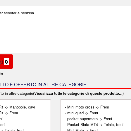
per scooter a benzina
ci
0
to
TO È OFFERTO IN ALTRE CATEGORIE
to in altre categorie(
Visualizza tutte le categorie di questo prodotto...
)
R1 -> Manopole, cavi
-
Mini moto cross -> Freni
R1 -> Freni
-
mini quad -> Freni
ni
-
pocket supermoto -> Freni
reni
-
Pocket Blata MT4 -> Telaio, freni
> Telaio, freni
-
Mini Moto -> Freni