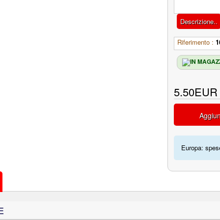
Descrizione..
Riferimento :
1
5.50EUR
Aggiun
Europa: spese
E