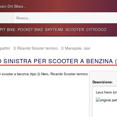
eam Dirt Bikes ..
PIT BIKE
POCKET BIKE
SKYTEAM
SCOOTER
CITYCOCO
attini
Ricambi Scooter termico
Manopole, cavi
 SINISTRA PER SCOOTER A BENZINA (
Descrizione:
Leva freno sin