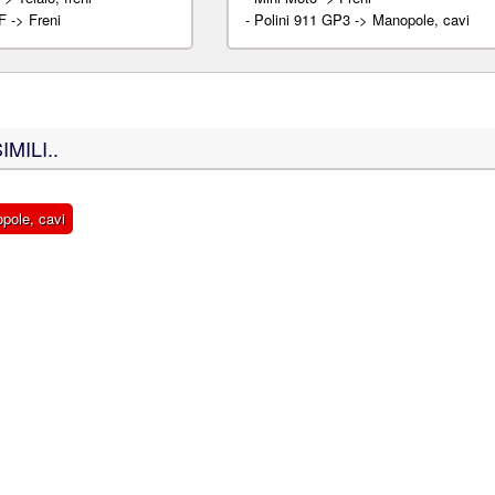
F -> Freni
-
Polini 911 GP3 -> Manopole, cavi
MILI..
opole, cavi