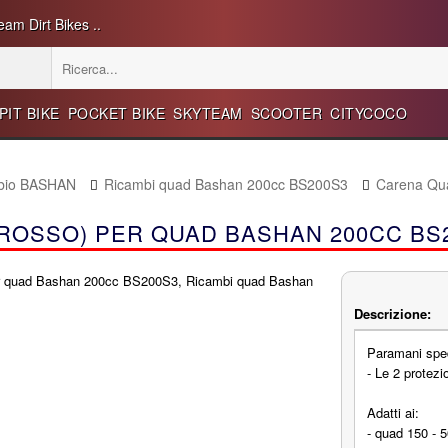
eam Dirt Bikes ..
PIT BIKE
POCKET BIKE
SKYTEAM
SCOOTER
CITYCOCO
mbio BASHAN
Ricambi quad Bashan 200cc BS200S3
Carena Qu
ROSSO) PER QUAD BASHAN 200CC BS
Descrizione:
Paramani sped
- Le 2 protezi
Adatti ai:
- quad 150 - 