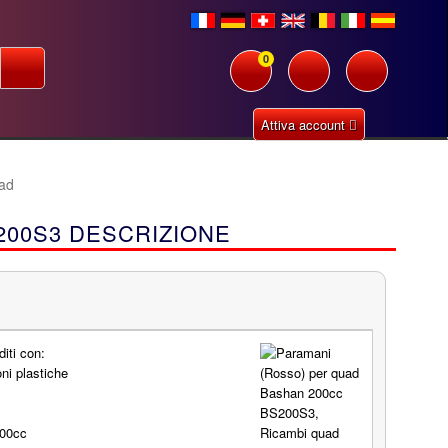
0
Attiva account
ad
200S3 DESCRIZIONE
iti con:
oni plastiche
500cc