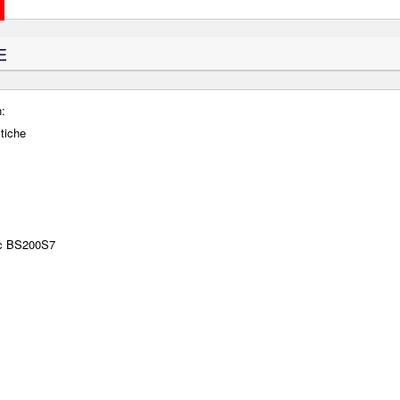
E
:
stiche
cc BS200S7