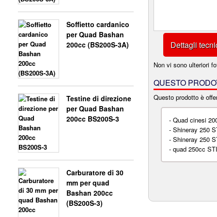
Soffietto cardanico
per Quad Bashan
Dettagli tecni
200cc (BS200S-3A)
Non vi sono ulteriori fo
QUESTO PRODOT
Questo prodotto è offer
Testine di direzione
per Quad Bashan
200cc BS200S-3
-
Quad cinesi 20
-
Shineray 250 
-
Shineray 250 
-
quad 250cc ST
Carburatore di 30
mm per quad
Bashan 200cc
(BS200S-3)