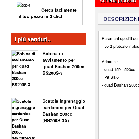
Scheda prodotto
Pneumatici
Estrattori
Bike
illuminazione
BAOTIAN BT49QT-11
Motore
Tachimetro e
Smagliacatena
Cerca facilmente
Motore Pit Bike
BASHAN 250CC BS250S11
SKYMINI MONKEY - GORILLA
Telaio
illuminazione
Pneumatici
il tuo pezzo in 3 clic!
Smontapignoni, mantenimenti
DESCRIZION
Pedale cambio
CITYCOCO
CARENA 8 POLLICI
Specchi retrovisore
Telaio
SHINERAY 200STIIE E STIIEB
viti
Piastra motore
Telaio
Pneumatici
I più venduti..
Paramani spediti con
ACCESSORI
Tuning scooter
BASHAN 300CC BS300S18
TREX SKYTEAM
MINI CITYCOCO
Protezioni
- Le 2 protezioni pla
ELETTRICITÀ
Unità comandi
Portabagagli per scooter
Bobina di
Ruote complete
SHINERAY 250 ST5
Variatore
Protezioni lombari
avviamento per
Adatti ai:
Serbatoio
quad Bashan 200cc
V-RAPTOR SKYTEAM
SCOOTER TERMICO
- quad 150 - 500cc
Telaio
PNEUMATICI
BS200S-3
- Pit Bike
Trasmissione
- quad Bashan 200
SHINERAY 250 STXE
Tuning Pit Bike
TELAIO
X-BONGO SKYTEAM
Scatola ingranaggio
cardanico per Quad
Bashan 200cc
(BS200S-3A)