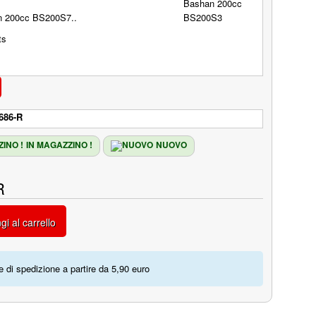
n 200cc BS200S7..
686-R
IN MAGAZZINO !
NUOVO
R
gi al carrello
 di spedizione a partire da 5,90 euro