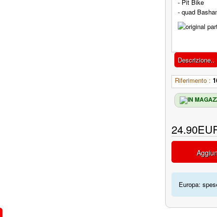
- Pit Bike
- quad Basha
Descrizione..
Riferimento :
1
24.90EU
Aggiun
Europa: spese