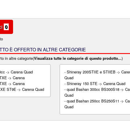
ci
0
to
TO È OFFERTO IN ALTRE CATEGORIE
to in altre categorie(
Visualizza tutte le categorie di questo prodotto...
)
0cc -> Carena Quad
-
Shineray 200STIIE e STIIEB -> Care
STXE -> Carena
Quad
STXE -> Carena
-
Shineray 150 STE -> Carena Quad
IXE ST9E -> Carena Quad
-
quad Bashan 300cc BS300S18 -> Ca
Quad
-
quad Bashan 250cc BS250S11 -> Ca
Quad