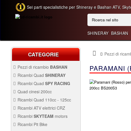
Sei parti specialistiche per Shineray e Bashan ATV, Skyt
SHINERAY
BASHAN
CATEGORIE
Pezzi di rica
PARAMANI (
Pezzi di ricambio
BASHAN
BASHAN 300CC BS300AU-2
Ricambi Quad
SHINERAY
QUAD SHINERAY 250 ST9C
Ricambi Quad
SPY RACING
QUAD SPY250F1
Quad cinesi 200cc
BASHAN 250CC BS250AS-43
RICAMBI QUAD CINESI
Ricambi Quad 110cc - 125cc
200CC
RICAMBI QUAD 110CC -
Ricambi ATV elettrici CRZ
250CC STIXE ST9E
125CC
QUAD SPY250F3
Avviamento Quad
RICAMBI ATV ELETTRICI
Ricambi
SKYTEAM
motors
CRZ
Carburazione
Avviamento
PARTI E-MINI SKYTEAM
Ricambi Pit Bike
Carena Quad
Carburazione
Carena
RICAMBI PIT BIKE