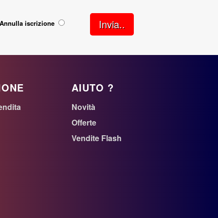
Invia..
Annulla iscrizione
IONE
AIUTO ?
endita
Novità
Offerte
Vendite Flash
n