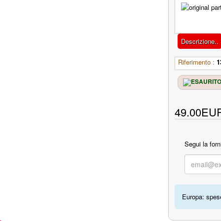
Descrizione..
Riferimento :
1
49.00EU
Segui la forn
Europa: spese