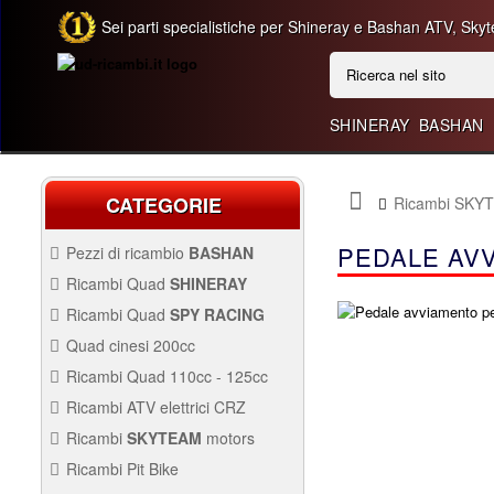
Sei parti specialistiche per Shineray e Bashan ATV, Skyt
SHINERAY
BASHAN
CATEGORIE
Ricambi SKY
PEDALE AVV
Pezzi di ricambio
BASHAN
BASHAN 300CC BS300AU-2
Ricambi Quad
SHINERAY
QUAD SHINERAY 250 ST9C
Ricambi Quad
SPY RACING
QUAD SPY250F1
Quad cinesi 200cc
BASHAN 250CC BS250AS-43
RICAMBI QUAD CINESI
Ricambi Quad 110cc - 125cc
200CC
RICAMBI QUAD 110CC -
Ricambi ATV elettrici CRZ
250CC STIXE ST9E
125CC
QUAD SPY250F3
Avviamento Quad
RICAMBI ATV ELETTRICI
Ricambi
SKYTEAM
motors
CRZ
Carburazione
Avviamento
PARTI E-MINI SKYTEAM
Ricambi Pit Bike
Carena Quad
Carburazione
Carena
RICAMBI PIT BIKE