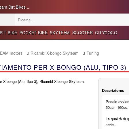
eam Dirt Bikes ..
PIT BIKE
POCKET BIKE
SKYTEAM
SCOOTER
CITYCOCO
TEAM motors
Ricambi X-bongo Skyteam
Tuning
IAMENTO PER X-BONGO (ALU, TIPO 3)
Descrizione:
Pedale avviam
50cc - 160cc.
La qualità di 
serie..