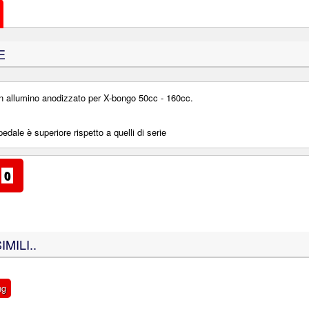
E
n allumino anodizzato per X-bongo 50cc - 160cc.
pedale è superiore rispetto a quelli di serie
0
MILI..
ng