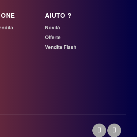
IONE
AIUTO ?
endita
Novità
Offerte
Vendite Flash
n