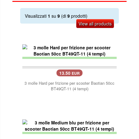
Visualizzati
1
su
9
(di
9
prodotti)
View all products
13.50
EUR
3 molle Hard per frizione per scooter Baotian 50cc
BT49QT-11 (4 tempi)