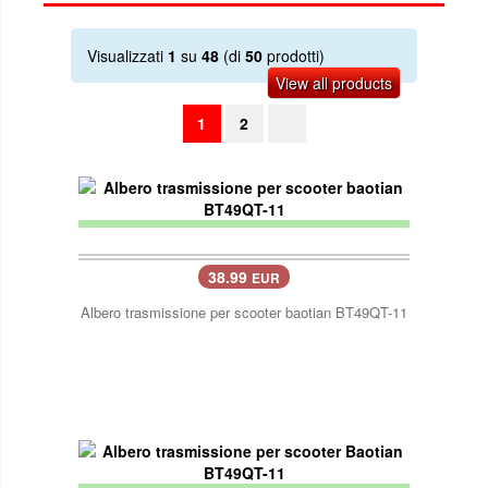
Visualizzati
1
su
48
(di
50
prodotti)
View all products
1
2
38.99
EUR
Albero trasmissione per scooter baotian BT49QT-11