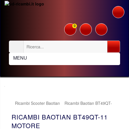
0
MENU
Ricambi Scooter Baotian
Ricambi Baotian BT49QT-
11
Motore
RICAMBI BAOTIAN BT49QT-11
MOTORE