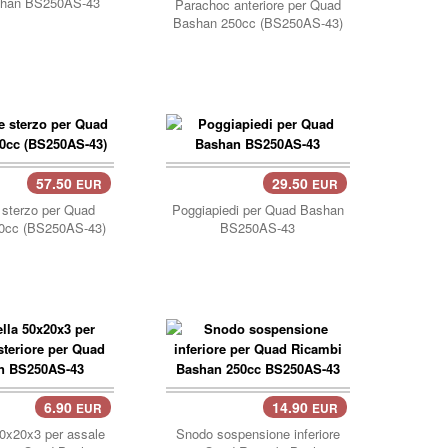
han BS250AS-43
Parachoc anteriore per Quad
Bashan 250cc (BS250AS-43)
57.50
29.50
EUR
EUR
llo..
carrello..
 sterzo per Quad
Poggiapiedi per Quad Bashan
0cc (BS250AS-43)
BS250AS-43
6.90
14.90
EUR
EUR
llo..
carrello..
0x20x3 per assale
Snodo sospensione inferiore