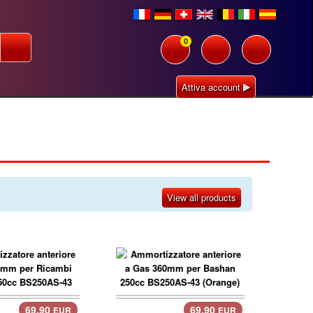
0
Attiva account
View all products
69.90
69.90
EUR
EUR
llo..