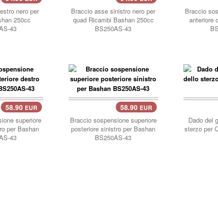
carrello..
carre
estro nero per
Braccio asse sinistro nero per
Braccio sos
shan 250cc
quad Ricambi Bashan 250cc
anteriore
AS-43
BS250AS-43
BS
58.90
58.90
EUR
EUR
carrello..
carre
ione superiore
Braccio sospensione superiore
Dado del g
tro per Bashan
posteriore sinistro per Bashan
sterzo per
AS-43
BS250AS-43