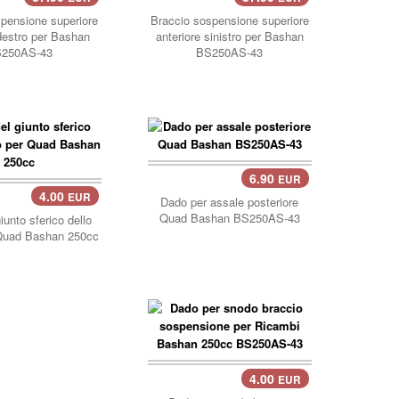
llo..
carrello..
pensione superiore
Braccio sospensione superiore
 destro per Bashan
anteriore sinistro per Bashan
250AS-43
BS250AS-43
6.90
EUR
carrello..
4.00
EUR
llo..
Dado per assale posteriore
Quad Bashan BS250AS-43
iunto sferico dello
 Quad Bashan 250cc
4.00
EUR
carrello..