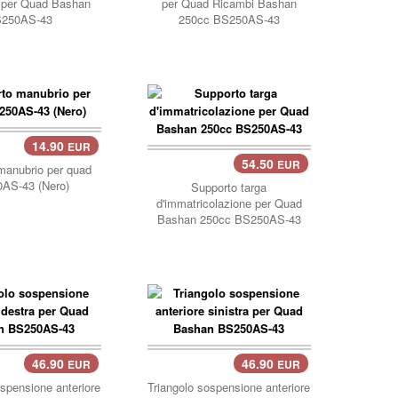
e per Quad Bashan
per Quad Ricambi Bashan
250AS-43
250cc BS250AS-43
14.90
EUR
llo..
54.50
EUR
carrello..
manubrio per quad
AS-43 (Nero)
Supporto targa
d'immatricolazione per Quad
Bashan 250cc BS250AS-43
46.90
46.90
EUR
EUR
llo..
ospensione anteriore
Triangolo sospensione anteriore