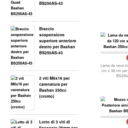
BS250AS-43
Braccio
sospensione
superiore anteriore
destro per Bashan
BS250AS-43
carrello..
Lama da neve in
cm x 38 cm per
BS250
2 viti M6x16 per
carenatura per
Bashan 250cc
(cromo)
Lotto di 3 viti di
carrello..
fissaggio 25mm per