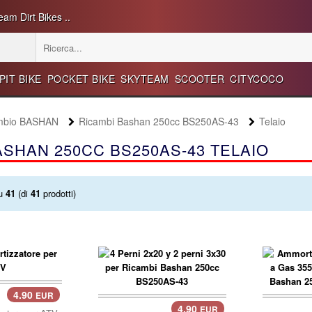
eam Dirt Bikes ..
PIT BIKE
POCKET BIKE
SKYTEAM
SCOOTER
CITYCOCO
cambio BASHAN
Ricambi Bashan 250cc BS250AS-43
Telaio
ASHAN 250CC BS250AS-43 TELAIO
u
41
(di
41
prodotti)
4.90
EUR
4.90
EUR
carrello..
carre