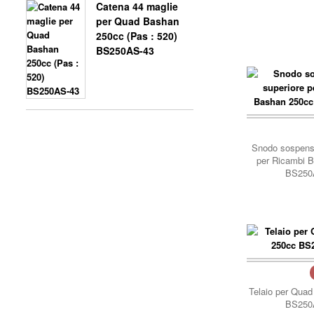
Catena 44 maglie
per Quad Bashan
250cc (Pas : 520)
BS250AS-43
carrello..
Snodo sospensi
per Ricambi 
BS250
carrello..
Telaio per Qua
BS250