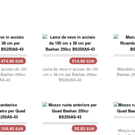
474.90
514.90
EUR
EUR
carrello..
carre
 acciaio da 120
Lama da neve in acciaio da 150
Manubrio 
 Bashan 250cc
cm x 38 cm per Bashan 250cc
Bashan 2
AS-43
BS250AS-43
carre
104.90
55.92
EUR
EUR
carrello..
Mozzo ruo