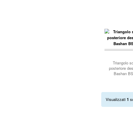
carrello..
Triangolo s
posteriore de
Bashan BS
Visualizzati
1
s