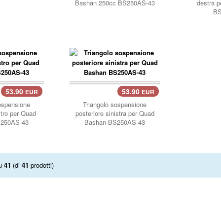
Bashan 250cc BS250AS-43
destra 
BS
53.90
53.90
EUR
EUR
carrello..
ospensione
Triangolo sospensione
stro per Quad
posteriore sinistra per Quad
250AS-43
Bashan BS250AS-43
u
41
(di
41
prodotti)