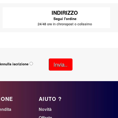
INDIRIZZO
Segui l'ordine
24/48 ore in chronopost o colissimo
Invia..
Annulla iscrizione
IONE
AIUTO ?
endita
Novità
Offerte