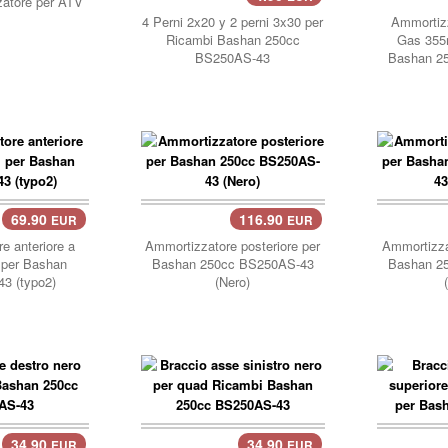
zatore per ATV
4 Perni 2x20 y 2 perni 3x30 per
Ammortizz
Ricambi Bashan 250cc
Gas 355
BS250AS-43
Bashan 2
69.90
116.90
EUR
EUR
carrello..
carre
e anteriore a
Ammortizzatore posteriore per
Ammortizza
per Bashan
Bashan 250cc BS250AS-43
Bashan 2
3 (typo2)
(Nero)
34.90
34.90
EUR
EUR