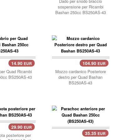
Dado per snodo braccio
sospensione per Ricambi
Bashan 250cc BS250AS-43
14.90
104.90
EUR
EUR
llo..
carrello..
per Quad Ricambi
Mozzo cardanico Posteriore
50cc BS250AS-43
destro per Quad Bashan
BS250AS-43
29.90
EUR
llo..
35.35
EUR
ta posteriore per