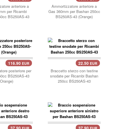
atore anteriore a
Ammortizzatore anteriore a
mm per Ricambi
Gas 360mm per Bashan 250cc
50cc BS250AS-43
BS250AS-43 (Orange)
116.90
22.50
EUR
EUR
llo..
tore posteriore per
Braccetto sterzo con testine
50cc BS250AS-43
snodate per Ricambi Bashan
(Orange)
250cc BS250AS-43
37.90
37.90
EUR
EUR