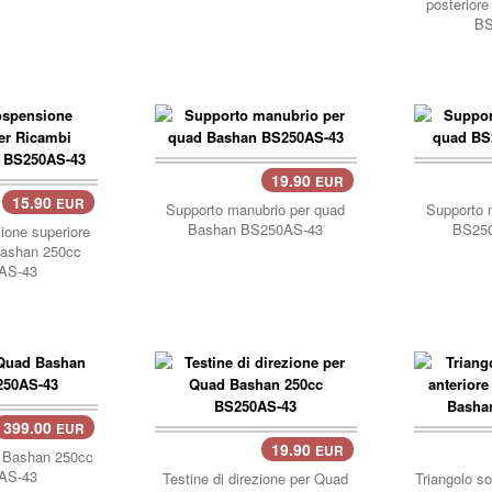
posterior
BS
19.90
EUR
carrello..
carre
15.90
EUR
Supporto manubrio per quad
Supporto 
Bashan BS250AS-43
BS250
one superiore
Bashan 250cc
AS-43
399.00
EUR
19.90
EUR
carrello..
carre
d Bashan 250cc
AS-43
Testine di direzione per Quad
Triangolo s