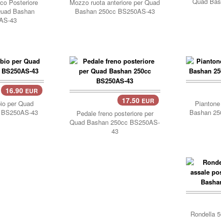
Quad Bas
co Posteriore
Mozzo ruota anteriore per Quad
 Quad Bashan
Bashan 250cc BS250AS-43
AS-43
16.90
EUR
carre
17.50
EUR
carrello..
io per Quad
Piantone
 BS250AS-43
Bashan 25
Pedale freno posteriore per
Quad Bashan 250cc BS250AS-
43
carre
Rondella 5