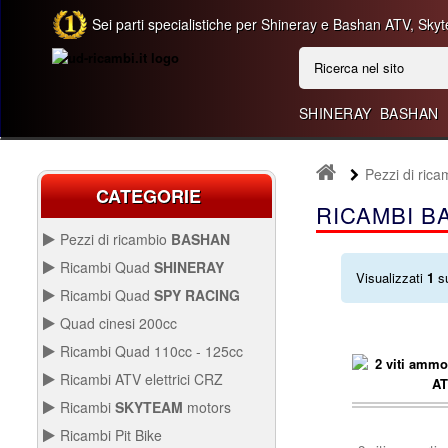
Sei parti specialistiche per Shineray e Bashan ATV, Skyt
SHINERAY
BASHAN
Pezzi di ri
CATEGORIE
RICAMBI B
Pezzi di ricambio
BASHAN
BASHAN 300CC BS300AU-2
Ricambi Quad
SHINERAY
Visualizzati
1
s
QUAD SHINERAY 250 ST9C
Ricambi Quad
SPY RACING
QUAD SPY250F1
Quad cinesi 200cc
BASHAN 250CC BS250AS-43
RICAMBI QUAD CINESI
Ricambi Quad 110cc - 125cc
200CC
RICAMBI QUAD 110CC -
Ricambi ATV elettrici CRZ
250CC STIXE ST9E
125CC
QUAD SPY250F3
Avviamento Quad
RICAMBI ATV ELETTRICI
Ricambi
SKYTEAM
motors
CRZ
Carburazione
Avviamento
PARTI E-MINI SKYTEAM
carrello..
Ricambi Pit Bike