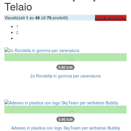
Telaio
Visualizzati
1
su
48
(di
70
prodotti)
View all products
1
2
0.90
EUR
2x Rondella in gomma per carenatura
5.90
EUR
Adesivo in plastica con logo SkyTeam per serbatoio Bubbly