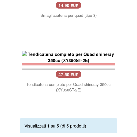
14.90
EUR
Smagliacatena per quad (tipo 3)
47.50
EUR
Tendicatena completo per Quad shineray 350cc
(XY350ST-2E)
Visualizzati
1
su
5
(di
5
prodotti)