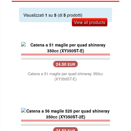
Visualizzati
1
su
5
(di
5
prodotti)
View all products
24.50
EUR
Catena a 51 maglie per quad shineray 350cc
(XY350ST-E)
24.50
EUR