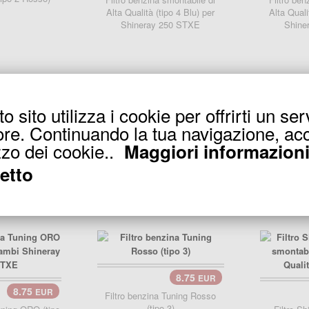
Alta Qualità (tipo 4 Blu) per
Alta Quali
Shineray 250 STXE
Shine
 sito utilizza i cookie per offrirti un ser
7.90
EUR
carre
ore. Continuando la tua navigazione, acc
9.90
EUR
Filtro benzina tuning Alu (tipo 3)
Filtro benzin
izzo dei cookie..
Maggiori informazion
 smontabile di
po 4 Verde) per
etto
250 STXE
8.75
EUR
carrello..
8.75
EUR
carre
Filtro benzina Tuning Rosso
(tipo 3)