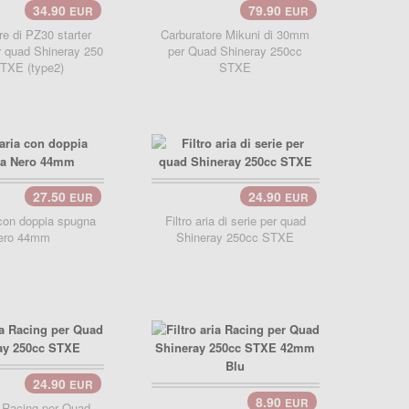
34.90
79.90
EUR
EUR
carrello..
re di PZ30 starter
Carburatore Mikuni di 30mm
 quad Shineray 250
per Quad Shineray 250cc
TXE (type2)
STXE
27.50
24.90
EUR
EUR
carrello..
a con doppia spugna
Filtro aria di serie per quad
ero 44mm
Shineray 250cc STXE
24.90
EUR
llo..
8.90
EUR
ia Racing per Quad