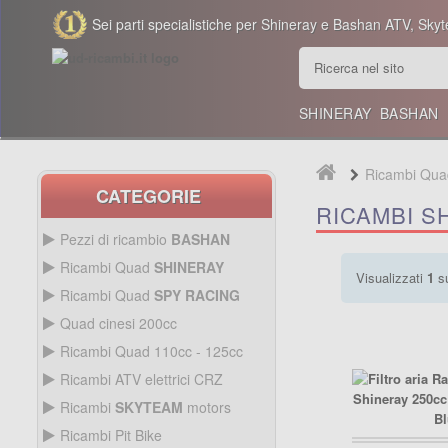
Sei parti specialistiche per Shineray e Bashan ATV, Skyt
SHINERAY
BASHAN
Ricambi Qu
CATEGORIE
RICAMBI S
Pezzi di ricambio
BASHAN
BASHAN 300CC BS300AU-2
Ricambi Quad
SHINERAY
Visualizzati
1
s
QUAD SHINERAY 250 ST9C
Ricambi Quad
SPY RACING
QUAD SPY250F1
Quad cinesi 200cc
BASHAN 250CC BS250AS-43
RICAMBI QUAD CINESI
Ricambi Quad 110cc - 125cc
200CC
RICAMBI QUAD 110CC -
Ricambi ATV elettrici CRZ
250CC STIXE ST9E
125CC
QUAD SPY250F3
Avviamento Quad
RICAMBI ATV ELETTRICI
Ricambi
SKYTEAM
motors
CRZ
Carburazione
Avviamento
PARTI E-MINI SKYTEAM
Ricambi Pit Bike