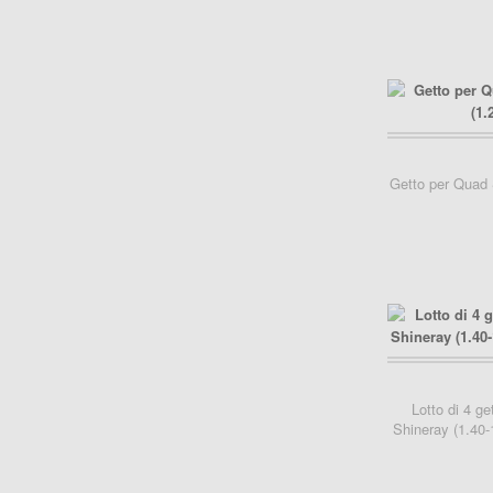
carrello..
Getto per Quad 
carrello..
Lotto di 4 ge
Shineray (1.40-