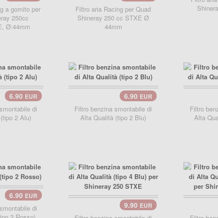
Shiner
ng a gomito per
Filtro aria Racing per Quad
ray 250cc
Shineray 250 cc STXE Ø
E, Ø:44mm
44mm
6.90
6.90
EUR
EUR
carrello..
 smontabile di
Filtro benzina smontabile di
Filtro ben
(tipo 2 Alu)
Alta Qualità (tipo 2 Blu)
Alta Qual
6.90
EUR
9.90
EUR
carrello..
 smontabile di
tipo 2 Rosso)
Filtro benzina smontabile di
Filtro ben