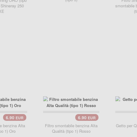
uning ORO (tipo
Filtro S
 Shineray 250
smontabile 
XE
(
6.90
6.90
EUR
EUR
carrello..
le benzina Alta
Filtro smontabile benzina Alta
Getto per Q
ipo 1) Oro
Qualità (tipo 1) Rosso