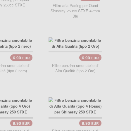
ay 250cc STXE
Filtro aria Racing per Quad
Shineray 250cc STXE 42mm
Blu
6.90
6.90
EUR
EUR
carrello..
zina smontabile di
Filtro benzina smontabile di
ità (tipo 2 nero)
Alta Qualità (tipo 2 Oro)
9.90
9.90
EUR
EUR
carrello..
zina smontabile di
Filtro benzina smontabile di