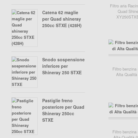
Filtro aria Raci
Quad Shine
Catena 62 maglie
XY250STX
per Quad shineray
250cc STXE (428H)
Snodo sospensione
inferiore per
Filtro benzina
Shineray 250 STXE
Alta Qualità 
Pastiglie freno
posteriore per Quad
Shineray 250cc
STXE
carrello..
Filtro benzina
Alta Qualità (