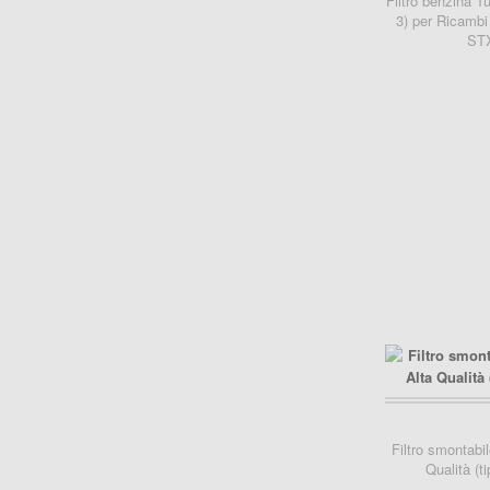
Filtro benzina T
3) per Ricambi
ST
carrello..
Filtro smontabi
Qualità (t