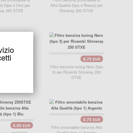
tà (tipo 4 Oro) per
Alta Qualità (tipo 4 Rosso) per
ray 250 STXE
Shineray 250 STXE
vizio
8.75
EUR
llo..
etti
8.75
EUR
carrello..
a tuning Blu (tipo 3)
i
Filtro benzina tuning Nero (tipo
3) per Ricambi Shineray 250
STXE
5.75
EUR
carrello..
6.90
EUR
llo..
Filtro smontabile benzina Alta
Qualità (tipo 1) Argento