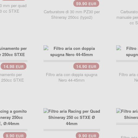
59.90
EUR
30 mm per quad
50 cc STXE
Carburatore di 30 mm PZ30 per
Carburato
Shineray 250cc (typo2)
manuale per
cc S
14.98
14.90
EUR
EUR
carrello..
uinamento per
Filtro aria con doppia spugna
Filtro ari
y 250cc STXE
Nero 44-45mm
N
carre
9.90
9.90
EUR
EUR
carrello..
Filtro ar