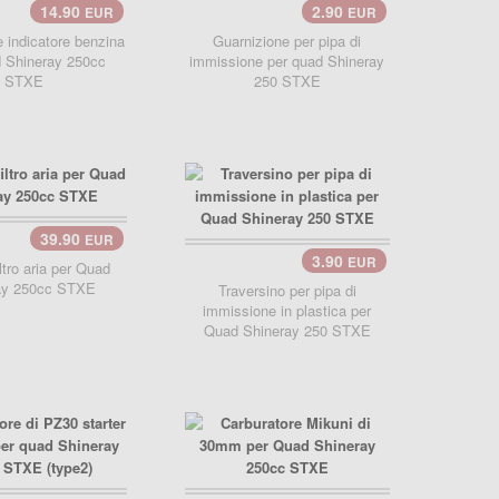
14.90
2.90
EUR
EUR
e indicatore benzina
Guarnizione per pipa di
 Shineray 250cc
immissione per quad Shineray
STXE
250 STXE
39.90
EUR
llo..
3.90
EUR
ltro aria per Quad
ay 250cc STXE
Traversino per pipa di
immissione in plastica per
Quad Shineray 250 STXE