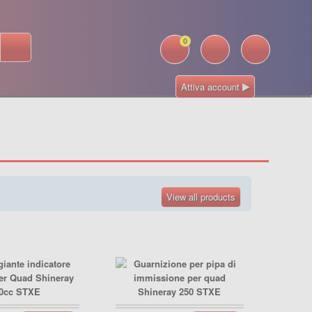
0
Attiva account
View all products