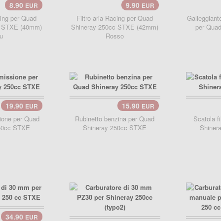
8.90
9.90
EUR
EUR
cing per Quad
Filtro aria Racing per Quad
Galleggiant
c STXE (40mm)
Shineray 250cc STXE (42mm)
per Quad
u
Rosso
19.90
15.90
EUR
EUR
carrello..
carre
ione per Quad
Rubinetto benzina per Quad
Scatola fi
50cc STXE
Shineray 250cc STXE
Shiner
34.90
EUR