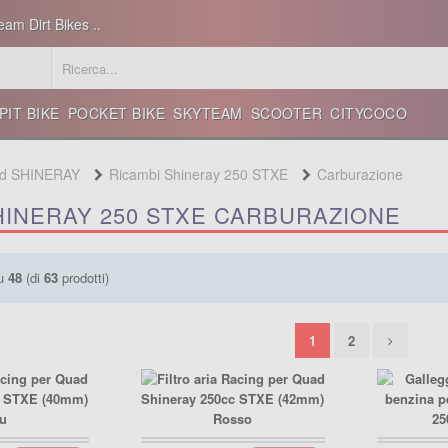
eam Dirt Bikes ..
PIT BIKE
POCKET BIKE
SKYTEAM
SCOOTER
CITYCOCO
ad SHINERAY
Ricambi Shineray 250 STXE
Carburazione
HINERAY 250 STXE CARBURAZIONE
u
48
(di
63
prodotti)
1
2