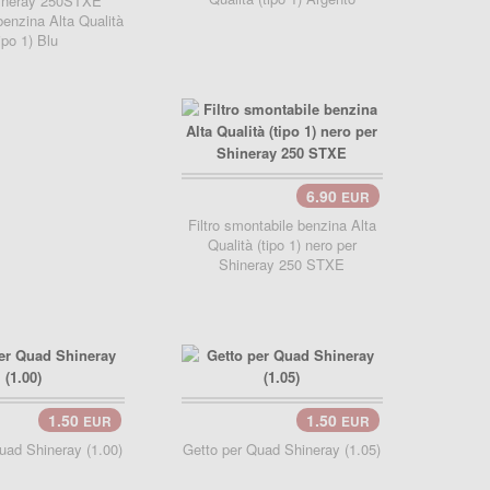
hineray 250STXE
benzina Alta Qualità
tipo 1) Blu
6.90
EUR
carrello..
Filtro smontabile benzina Alta
Qualità (tipo 1) nero per
Shineray 250 STXE
1.50
1.50
EUR
EUR
uad Shineray (1.00)
Getto per Quad Shineray (1.05)