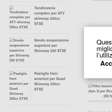
Tendicatena
completo per ATV
shineray 250cc
STXE
Questo
Snodo sospensione
superiore per
migli
Shineray 250 STXE
carrello..
l’util
Filtro benzina
Alta Qualità (ti
Acc
Shineray 
Pastiglie freni
anteriori per Quad
Shineray 250cc
STXE
carrello..