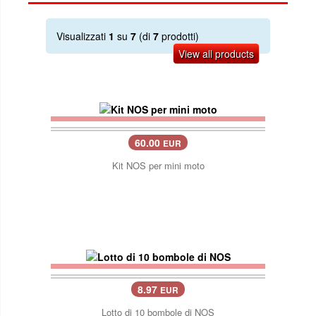
Visualizzati
1
su
7
(di
7
prodotti)
View all products
60.00
EUR
Kit NOS per mini moto
8.97
EUR
Lotto di 10 bombole di NOS