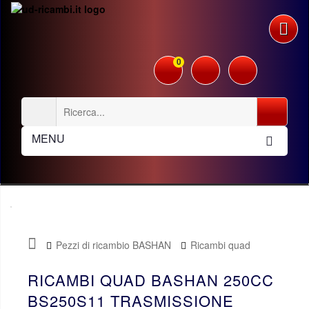
0
MENU
Pezzi di ricambio BASHAN
Ricambi quad
Bashan 250cc BS250S11
Trasmissione
RICAMBI QUAD BASHAN 250CC
BS250S11 TRASMISSIONE