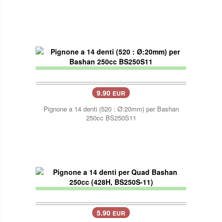
9.90
EUR
Pignone a 14 denti (520 : Ø:20mm) per Bashan
250cc BS250S11
5.90
EUR