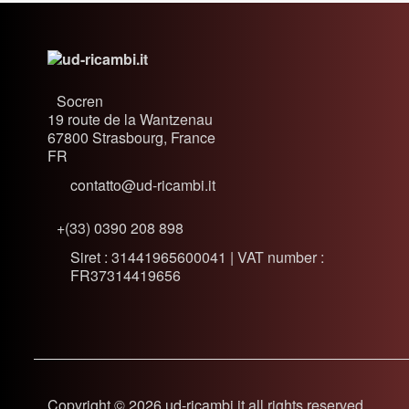
Socren
19 route de la Wantzenau
67800
Strasbourg, France
FR
contatto@ud-ricambi.it
+(33) 0390 208 898
Siret : 31441965600041 | VAT number :
FR37314419656
Copyright © 2026 ud-ricambi.it all rights reserved