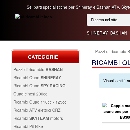
Sei parti specialistiche per Shineray e Bashan ATV, Skyt
SHINERAY
BASHAN
Pezzi di ricambio
CATEGORIE
RICAMBI Q
Pezzi di ricambio
BASHAN
BASHAN 300CC BS300AU-2
Ricambi Quad
SHINERAY
Visualizzati
1
s
QUAD SHINERAY 250 ST9C
Ricambi Quad
SPY RACING
QUAD SPY250F1
Quad cinesi 200cc
BASHAN 250CC BS250AS-43
RICAMBI QUAD CINESI
Ricambi Quad 110cc - 125cc
200CC
RICAMBI QUAD 110CC -
Ricambi ATV elettrici CRZ
250CC STIXE ST9E
125CC
QUAD SPY250F3
Avviamento Quad
RICAMBI ATV ELETTRICI
Ricambi
SKYTEAM
motors
CRZ
Carburazione
Avviamento
PARTI E-MINI SKYTEAM
Ricambi Pit Bike
carrello..