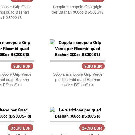
opole Grip Giallo
Coppia manopole Grip grigio
mbi quad Bashan
per Bashan 300cc BS300S18
c BS300S18
9.90
9.90
EUR
EUR
llo..
carrello..
nopole Grip Verde
Coppia manopole Grip Verde
mbi quad Bashan
per Ricambi quad Bashan
c BS300S18
300cc BS300S18
35.90
24.50
EUR
EUR
carrello..