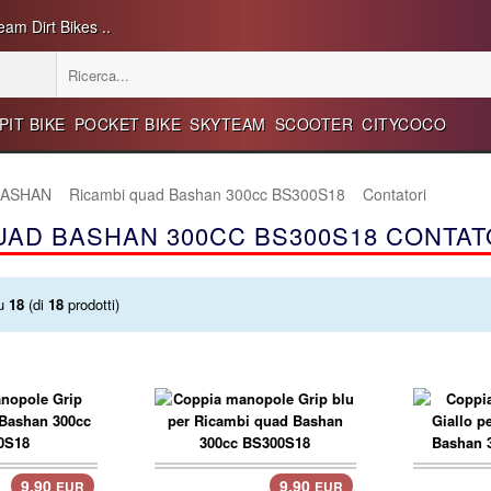
eam Dirt Bikes ..
PIT BIKE
POCKET BIKE
SKYTEAM
SCOOTER
CITYCOCO
 BASHAN
Ricambi quad Bashan 300cc BS300S18
Contatori
UAD BASHAN 300CC BS300S18 CONTAT
u
18
(di
18
prodotti)
9.90
9.90
EUR
EUR
carrello..
carre