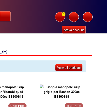
0
Attiva account
ORI
View all products
9.90
9.90
EUR
EUR
llo..