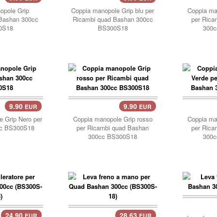
opole Grip
Coppia manopole Grip blu per
Coppia man
 Bashan 300cc
Ricambi quad Bashan 300cc
per Rica
0S18
BS300S18
300c
9.90
9.90
EUR
EUR
carrello..
carre
 Grip Nero per
Coppia manopole Grip rosso
Coppia ma
c BS300S18
per Ricambi quad Bashan
per Rica
300cc BS300S18
300c
24.90
28.63
EUR
EUR