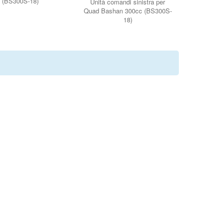
 (BS300S-18)
Unità comandi sinistra per
Quad Bashan 300cc (BS300S-
18)