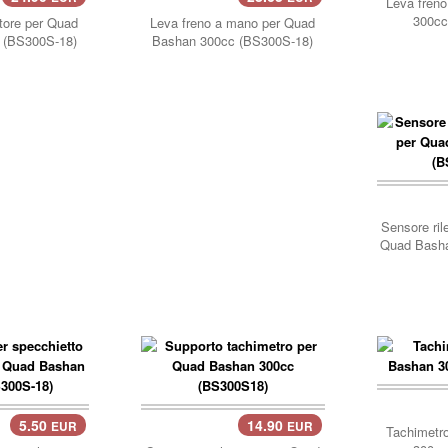
carrello..
Leva fren
300cc
tore per Quad
Leva freno a mano per Quad
 (BS300S-18)
Bashan 300cc (BS300S-18)
Sensore ril
Quad Bash
carre
5.50
14.90
EUR
EUR
carrello..
Tachimetr