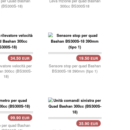
o per Quad Bashan
Leva frizione per quad Bashan
 (BS300S-18)
300cc BS300S18
34.50
19.50
EUR
EUR
carrello..
evatore velocità per
Sensore stop per quad Bashan
an 300cc (BS300S-
BS300S-18 390mm (tipo 1)
18)
99.90
EUR
llo..
35.90
EUR
carrello..
o per quad Bashan