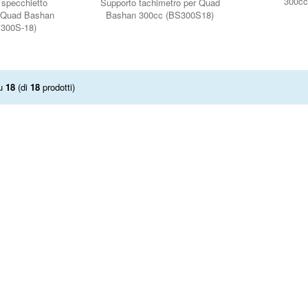
300cc
 specchietto
Supporto tachimetro per Quad
r Quad Bashan
Bashan 300cc (BS300S18)
300S-18)
u
18
(di
18
prodotti)