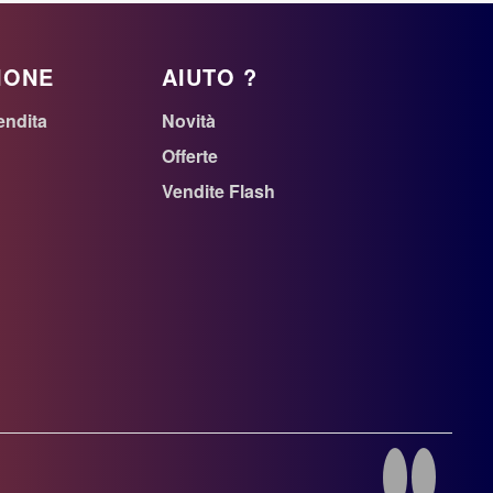
IONE
AIUTO ?
endita
Novità
Offerte
Vendite Flash
n