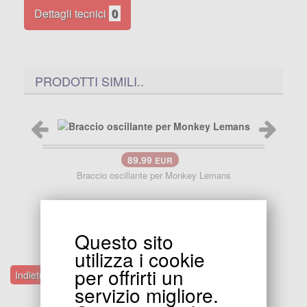
Dettagli tecnici
0
PRODOTTI SIMILI..
89.99
EUR
Braccio oscillante per Monkey Lemans
Brac
Questo sito
utilizza i cookie
per offrirti un
Indietro Categorie Telaio
servizio migliore.