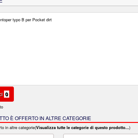
E
oper typo B per Pocket dirt
ci
0
to
TO È OFFERTO IN ALTRE CATEGORIE
to in altre categorie(
Visualizza tutte le categorie di questo prodotto...
)