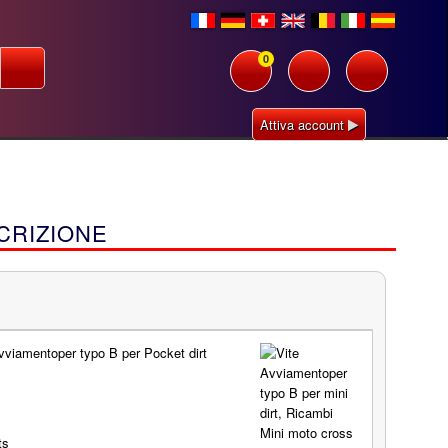
0
Attiva account
CRIZIONE
viamentoper typo B per Pocket dirt