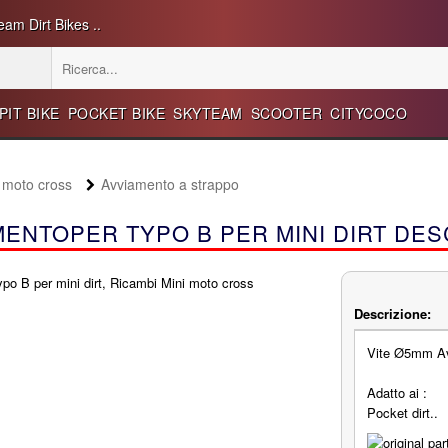
eam Dirt Bikes ..
PIT BIKE
POCKET BIKE
SKYTEAM
SCOOTER
CITYCOCO
 moto cross
Avviamento a strappo
MENTOPER TYPO B PER MINI DIRT DES
Descrizione:
Vite Ø5mm Av
Adatto ai :
Pocket dirt..