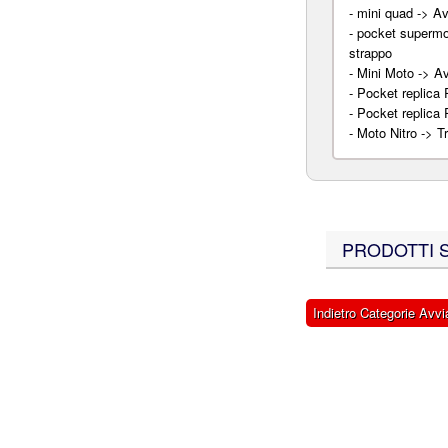
-
mini quad -> A
-
pocket supermo
strappo
-
Mini Moto -> A
-
Pocket replica 
-
Pocket replica 
-
Moto Nitro -> T
PRODOTTI SI
Indietro Categorie Avv