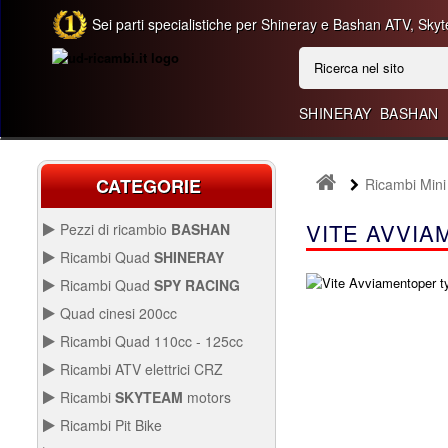
Sei parti specialistiche per Shineray e Bashan ATV, Skyt
SHINERAY
BASHAN
CATEGORIE
Ricambi Mini
VITE AVVIA
Pezzi di ricambio
BASHAN
BASHAN 300CC BS300AU-2
Ricambi Quad
SHINERAY
QUAD SHINERAY 250 ST9C
Ricambi Quad
SPY RACING
QUAD SPY250F1
Quad cinesi 200cc
BASHAN 250CC BS250AS-43
RICAMBI QUAD CINESI
Ricambi Quad 110cc - 125cc
200CC
RICAMBI QUAD 110CC -
Ricambi ATV elettrici CRZ
125CC
QUAD SPY250F3
Avviamento Quad
RICAMBI ATV ELETTRICI
Ricambi
SKYTEAM
motors
CRZ
Carburazione
Avviamento
PARTI E-MINI SKYTEAM
Ricambi Pit Bike
Carena Quad
Carburazione
Carena
RICAMBI PIT BIKE