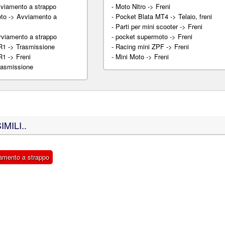
vviamento a strappo
-
Moto Nitro -> Freni
to -> Avviamento a
-
Pocket Blata MT4 -> Telaio, freni
-
Parti per mini scooter -> Freni
vviamento a strappo
-
pocket supermoto -> Freni
R1 -> Trasmissione
-
Racing mini ZPF -> Freni
R1 -> Freni
-
Mini Moto -> Freni
rasmissione
MILI..
iamento a strappo