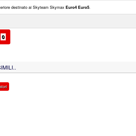
nteriore destinato ai Skyteam Skymax
Euro4 Euro5
.
0
MILI..
atori