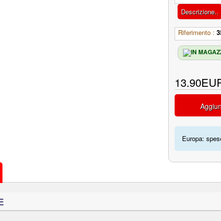
Descrizione..
Riferimento :
3
13.90EU
Aggiun
Europa: spese
E