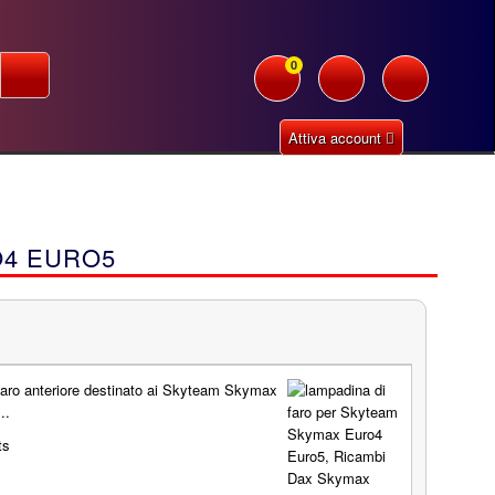
0
Attiva account
O4 EURO5
faro anteriore destinato ai Skyteam Skymax
...