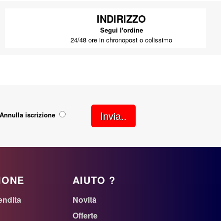
INDIRIZZO
Segui l'ordine
24/48 ore in chronopost o colissimo
Invia..
Annulla iscrizione
IONE
AIUTO ?
endita
Novità
Offerte