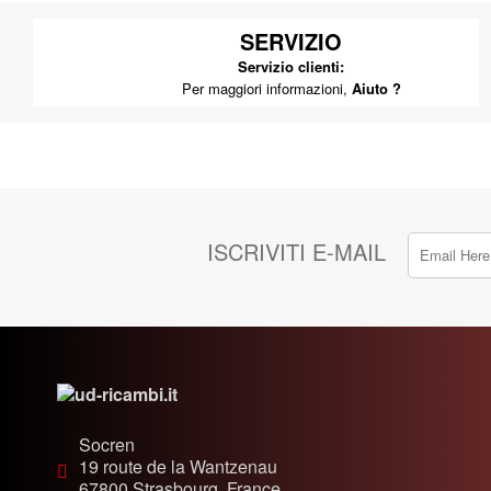
SERVIZIO
Servizio clienti:
Per maggiori informazioni,
Aiuto ?
ISCRIVITI E-MAIL
Socren
19 route de la Wantzenau
67800
Strasbourg, France