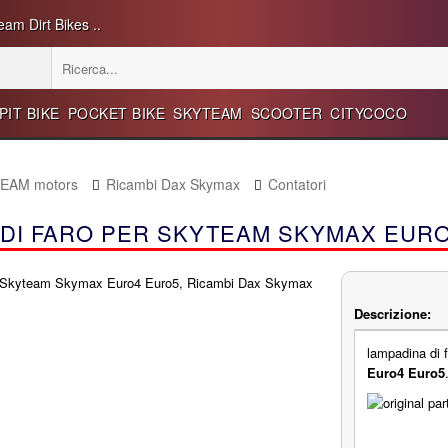
eam Dirt Bikes ..
PIT BIKE
POCKET BIKE
SKYTEAM
SCOOTER
CITYCOCO
TEAM motors
Ricambi Dax Skymax
Contatori
 DI FARO PER SKYTEAM SKYMAX EUR
Descrizione:
lampadina di 
Euro4 Euro5