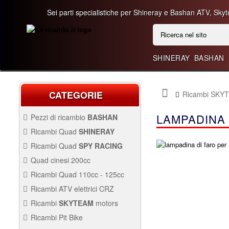
Sei parti specialistiche per Shineray e Bashan ATV, Skyt
SHINERAY
BASHAN
CATEGORIE
Ricambi SKY
LAMPADINA
Pezzi di ricambio
BASHAN
BASHAN 300CC BS300AU-2
Ricambi Quad
SHINERAY
QUAD SHINERAY 250 ST9C
Ricambi Quad
SPY RACING
QUAD SPY250F1
Quad cinesi 200cc
BASHAN 250CC BS250AS-43
RICAMBI QUAD CINESI
Ricambi Quad 110cc - 125cc
200CC
RICAMBI QUAD 110CC -
Ricambi ATV elettrici CRZ
250CC STIXE ST9E
125CC
QUAD SPY250F3
Avviamento Quad
RICAMBI ATV ELETTRICI
Ricambi
SKYTEAM
motors
CRZ
Carburazione
Avviamento
PARTI E-MINI SKYTEAM
Ricambi Pit Bike
Carena Quad
Carburazione
Carena
RICAMBI PIT BIKE