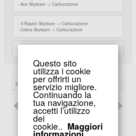
-
Ace Skyteam -> Carburazione
-
V-Raptor Skyteam -> Carburazione
-
Cobra Skyteam -> Carburazione
-
Dax Skymax -> Carburazione
Questo sito
utilizza i cookie
per offrirti un
PRODOTTI SIMILI..
servizio migliore.
Continuando la
tua navigazione,
accetti l’utilizzo
dei
cookie..
Maggiori
3.48
EUR
informazioni
Guarnizione per 22-24mm pipa per Skyteam PBR
Gua