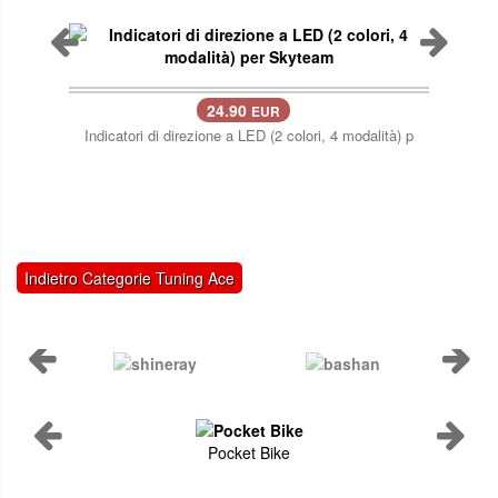
24.90
EUR
Indicatori di direzione a LED (2 colori, 4 modalità) p
4
Indietro Categorie Tuning Ace
Pocket Bike