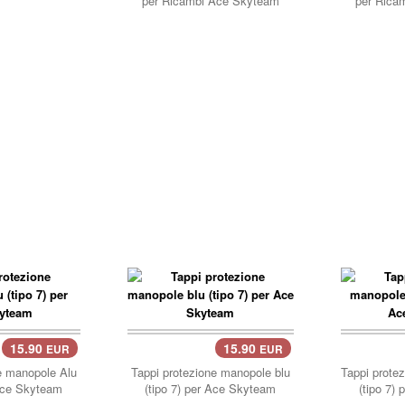
per Ricambi Ace Skyteam
per Rica
15.90
15.90
EUR
EUR
e manopole Alu
Tappi protezione manopole blu
Tappi prote
 Ace Skyteam
(tipo 7) per Ace Skyteam
(tipo 7)