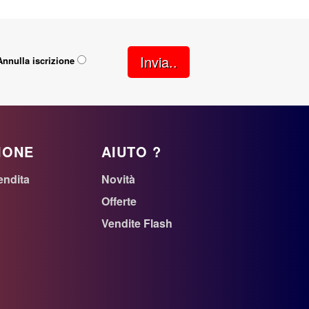
Invia..
Annulla iscrizione
IONE
AIUTO ?
endita
Novità
Offerte
Vendite Flash
n