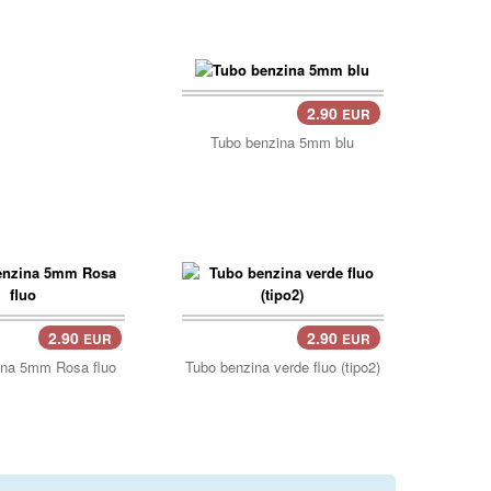
2.90
EUR
Tubo benzina 5mm blu
2.90
2.90
EUR
EUR
carrello..
ina 5mm Rosa fluo
Tubo benzina verde fluo (tipo2)