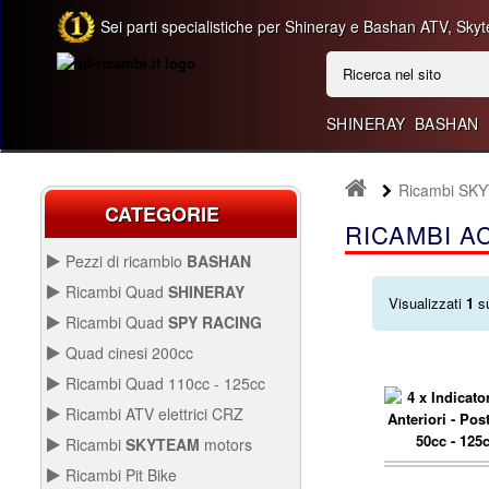
Sei parti specialistiche per Shineray e Bashan ATV, Skyt
SHINERAY
BASHAN
Ricambi SK
CATEGORIE
RICAMBI A
Pezzi di ricambio
BASHAN
BASHAN 300CC BS300AU-2
Ricambi Quad
SHINERAY
Visualizzati
1
s
QUAD SHINERAY 250 ST9C
Ricambi Quad
SPY RACING
QUAD SPY250F1
Quad cinesi 200cc
BASHAN 250CC BS250AS-43
RICAMBI QUAD CINESI
Ricambi Quad 110cc - 125cc
200CC
RICAMBI QUAD 110CC -
Ricambi ATV elettrici CRZ
250CC STIXE ST9E
125CC
QUAD SPY250F3
Avviamento Quad
RICAMBI ATV ELETTRICI
Ricambi
SKYTEAM
motors
CRZ
Carburazione
Avviamento
PARTI E-MINI SKYTEAM
Ricambi Pit Bike
carrello..