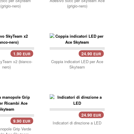
25cc per Skyteam
Adesivo 50cc per Skyteam Ace
(grigio-nero)
(grigio-nero)
1.90
24.90
EUR
EUR
carrello..
yTeam x2 (bianco-
Coppia indicatori LED per Ace
nero)
Skyteam
24.90
EUR
carrello..
9.90
EUR
llo..
Indicatori di direzione a LED
nopole Grip Verde