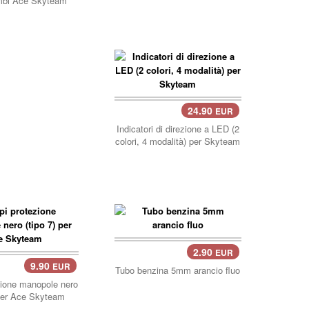
mbi Ace Skyteam
24.90
EUR
carrello..
Indicatori di direzione a LED (2
colori, 4 modalità) per Skyteam
2.90
EUR
9.90
EUR
Tubo benzina 5mm arancio fluo
zione manopole nero
 per Ace Skyteam