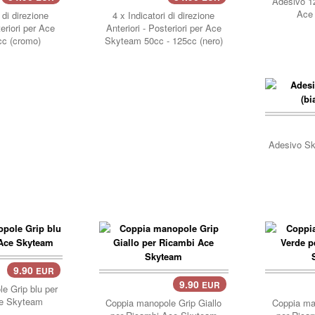
Adesivo 1
Ace 
 di direzione
4 x Indicatori di direzione
teriori per Ace
Anteriori - Posteriori per Ace
cc (cromo)
Skyteam 50cc - 125cc (nero)
Adesivo Sk
9.90
EUR
9.90
EUR
carrello..
carre
e Grip blu per
e Skyteam
Coppia manopole Grip Giallo
Coppia ma