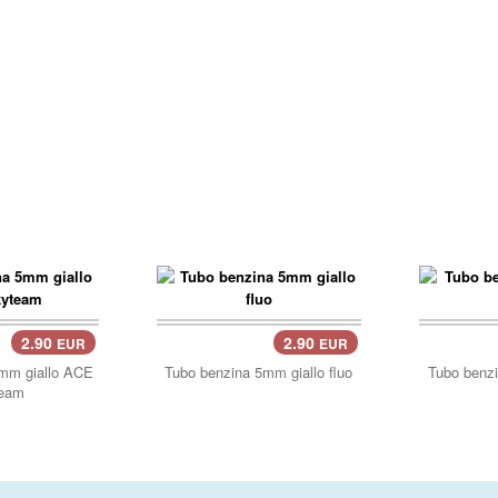
2.90
2.90
EUR
EUR
carrello..
mm giallo ACE
Tubo benzina 5mm giallo fluo
Tubo benz
eam