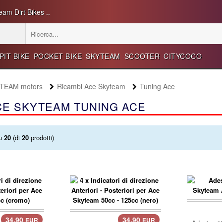
eam Dirt Bikes ..
PIT BIKE
POCKET BIKE
SKYTEAM
SCOOTER
CITYCOCO
YTEAM motors
Ricambi Ace Skyteam
Tuning Ace
CE SKYTEAM TUNING ACE
u
20
(di
20
prodotti)
carre
34.90
34.90
EUR
EUR
carrello..