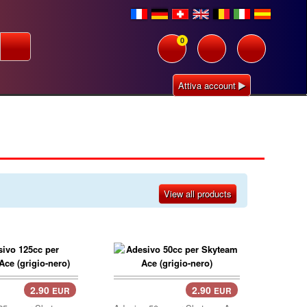
0
Attiva account
View all products
2.90
2.90
EUR
EUR
llo..
carrello..