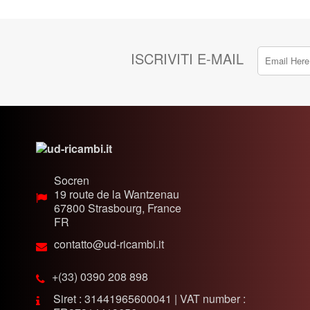
ISCRIVITI E-MAIL
Socren
19 route de la Wantzenau
67800
Strasbourg, France
FR
contatto@ud-ricambi.it
+(33) 0390 208 898
Siret : 31441965600041 | VAT number :