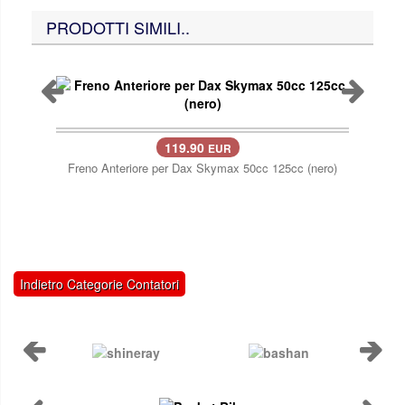
PRODOTTI SIMILI..
119.90
EUR
Freno Anteriore per Dax Skymax 50cc 125cc (nero)
Mozz
Indietro Categorie Contatori