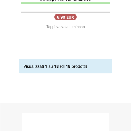
6.90
EUR
Tappi valvola luminoso
Visualizzati
1
su
18
(di
18
prodotti)