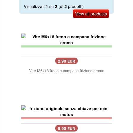
Visualizzati
1
su
2
(di
2
prodotti)
View all products
2.90
EUR
Vite M6x18 freno a campana frizione cromo
8.90
EUR